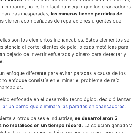
in embargo, no es tan fácil conseguir que los chancadores
a paradas inesperadas,
las mineras tienen pérdidas de
as vienen acompañadas de reparaciones urgentes que
ellas son los elementos inchancables. Estos elementos se
sistencia al corte: dientes de pala, piezas metálicas para
an dejado de invertir esfuerzos y dinero para detectar y
e.
n enfoque diferente para evitar paradas a causa de los
icho enfoque consistía en eliminar el problema de raíz
hancables.
elco enfocada en el desarrollo tecnológico, decició lanzar
llar un perno que eliminara las paradas en chancadores
.
erta a otros países e industrias,
se desarrollaron 5
 no metálicos en un tiempo récord.
La solución ganadora
lutin. Las soluciones incluían pernos de acero pero con