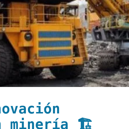
novación
 minería 🏗️