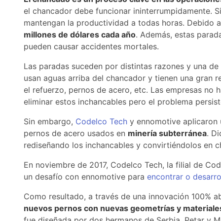
el chancador debe funcionar ininterrumpidamente. S
mantengan la productividad a todas horas. Debido 
millones de dólares cada año
. Además, estas parad
pueden causar accidentes mortales.
Las paradas suceden por distintas razones y una de 
usan aguas arriba del chancador y tienen una gran re
el refuerzo, pernos de acero, etc. Las empresas no h
eliminar estos inchancables pero el problema persist
Sin embargo,
Codelco Tech
y ennomotive aplicaron u
pernos de acero usados en
minería subterránea
. D
rediseñando los inchancables y convirtiéndolos en c
En noviembre de 2017, Codelco Tech, la filial de Cod
un desafío con ennomotive para
encontrar o desarro
Como resultado, a través de una innovación 100% abi
nuevos pernos con nuevas geometrías y materiales
fue diseñada por dos hermanos de Serbia, Petar y Mi